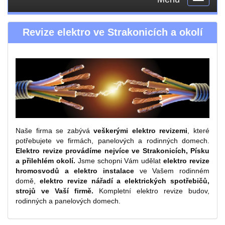
navigati
Revize elektro ve Strakonicích a okolí
Naše firma se zabývá
veškerými elektro revizemi
, které
potřebujete ve firmách, panelových a rodinných domech.
Elektro revize provádíme nejvíce ve Strakonicích, Písku
a přilehlém okolí.
Jsme schopni Vám udělat
elektro revize
hromosvodů a elektro instalace
ve Vašem rodinném
domě,
elektro revize nářadí a elektrických spotřebičů,
strojů ve Vaší firmě.
Kompletní elektro revize budov,
rodinných a panelových domech.